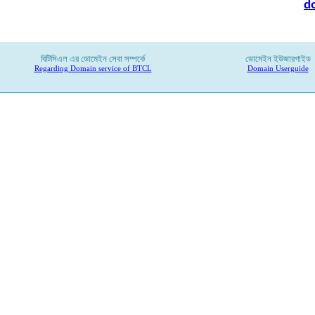
d
বিটিসিএল
এর
ডোমেইন
সেবা
সম্পর্কে
ডোমেইন ইউজারগাইড
Regarding Domain service of BTCL
Domain Userguide