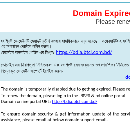
Domain Expire
Please rene
সংশ্লিষ্ট
ডোমেইনটি
মেয়াদউত্তীর্ণ
হওয়ায়
সাময়িকভাবে
বন্ধ
হয়েছে
।
ওয়েবসাইটসহ
সংশ্ল
এর
অনলাইন
পোর্টালে
লগিন
করুন
।
ডোমেইন
অনলাইন
পোর্টাল
এর
লিঙ্কঃ
https://bdia.btcl.com.bd/
ডোমেইন
এর
নিরাপত্তা
নিশ্চিতকরণ
এবং
সংশ্লিষ্ট
সেবাসংক্রান্ত
তথ্যপ্রাপ্তির
নিমিত্তে
-
নিম্নোক্ত
ডোমেইন
সাপোর্টে
ইমেইল
করুন
d
The domain is temporarily disabled due to getting expired. Please r
.
বাংলা
To renew the domain, please login to the
&.bd online portal.
Domain online portal URL:
http://bdia.btcl.com.bd/
To ensure domain security & get information update of the servi
assistance, please email at below domain support email-